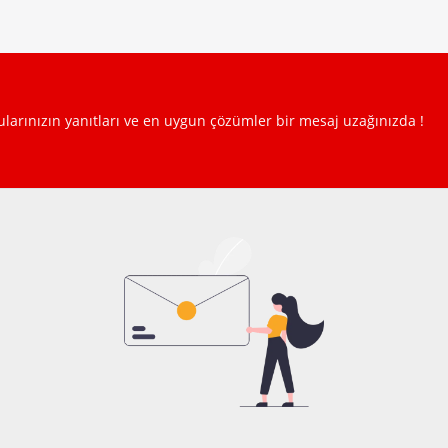
rularınızın yanıtları ve en uygun çözümler bir mesaj uzağınızda !