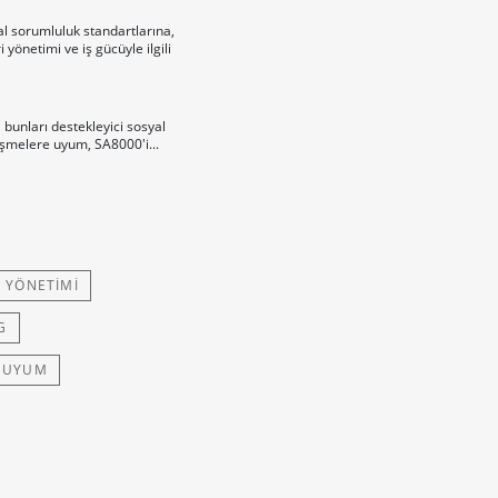
al sorumluluk standartlarına,
yönetimi ve iş gücüyle ilgili
bunları destekleyici sosyal
zleşmelere uyum, SA8000'i...
I YÖNETIMI
G
E UYUM