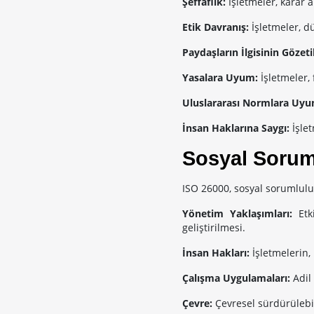
Şeffaflık:
İşletmeler, karar a
Etik Davranış:
İşletmeler, dü
Paydaşların İlgisinin Gözet
Yasalara Uyum:
İşletmeler,
Uluslararası Normlara Uy
İnsan Haklarına Saygı:
İşle
Sosyal Sorum
ISO 26000, sosyal sorumlulu
Yönetim Yaklaşımları:
Etki
geliştirilmesi.
İnsan Hakları:
İşletmelerin,
Çalışma Uygulamaları:
Adil 
Çevre:
Çevresel sürdürülebil