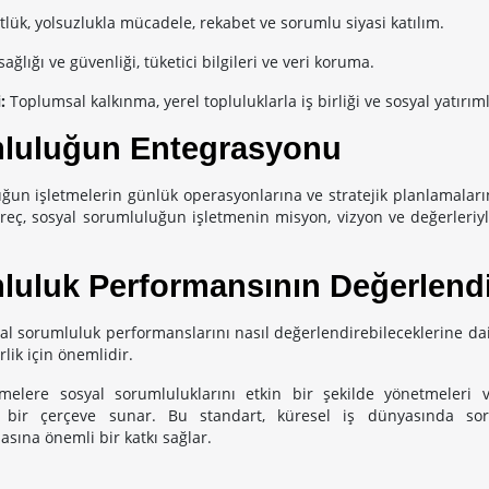
lük, yolsuzlukla mücadele, rekabet ve sorumlu siyasi katılım.
ağlığı ve güvenliği, tüketici bilgileri ve veri koruma.
i:
Toplumsal kalkınma, yerel topluluklarla iş birliği ve sosyal yatırıml
luluğun Entegrasyonu
ğun işletmelerin günlük operasyonlarına ve stratejik planlamaları
üreç, sosyal sorumluluğun işletmenin misyon, vizyon ve değerleriy
luluk Performansının Değerlendi
al sorumluluk performanslarını nasıl değerlendirebileceklerine dair
rlik için önemlidir.
tmelere sosyal sorumluluklarını etkin bir şekilde yönetmeleri 
ı bir çerçeve sunar. Bu standart, küresel iş dünyasında sor
sına önemli bir katkı sağlar.