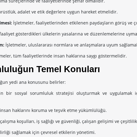
lma süreçlerinde ve faaliyetlerinde şeffaf olmalıdır.
rüstlük, adalet ve etik değerlere uygun hareket etmelidir.
ilmesi:
İşletmeler, faaliyetlerinden etkilenen paydaşların görüş ve çı
 faaliyet gösterdikleri ülkelerin yasalarına ve düzenlemelerine uymal
um:
İşletmeler, uluslararası normlara ve anlaşmalara uyum sağlamal
tmeler, tüm faaliyetlerinde insan haklarına saygı göstermelidir.
luluğun Temel Konuları
ğun yedi ana konusunu belirler:
n bir sosyal sorumluluk stratejisi oluşturmak ve uygulamak i
 insan haklarını koruma ve teşvik etme yükümlülüğü.
çalışma koşulları, iş sağlığı ve güvenliği, çalışan gelişimi ve çeşitlilik
irliği sağlamak için çevresel etkilerin yönetimi.