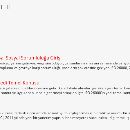
al Sosyal Sorumluluğa Giriş
ksiksiz yerine getiriyor, vergisini ödüyor, çalışanlarına maaşını zamanında veriyor
topluma ve çevreye karşı sorumluluğu yasaların çok ötesine geçiyor. ISO 26000, 2
Yedi Temel Konusu
sosyal sorumluluklarını yerine getirirken dikkate almaları gereken yedi temel konu
somut ve uygulanabilir hale getirmeyi amaçlar. İşte ISO 26000'in yedi temel ko
 küresel tedarik zincirlerinde sosyal uyumu iyileştirmek için pratik ve verimli bir
 2011 yılında yeni bir yönetim yapısını benimseyerek sürdürülebilirliği temel iş 