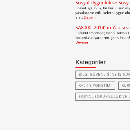
Sosyal Uygunluk ve Sosy
Sosyal uygunluk, bir kuruluşun vey
yasalara ve etik ilkelere uygun olu
ala...
Devamı
SA8000 :2014'ün Yapısı v
SA8000 standardı; İnsan Hakları Ev
sorumluluk şartlarını içerir. İnsan
Devamı
Kategoriler
BILGI GÜVENLIĞI VE İŞ SÜR
KALITE YÖNETIMI
KUR
SOSYAL SORUMLULUK VE