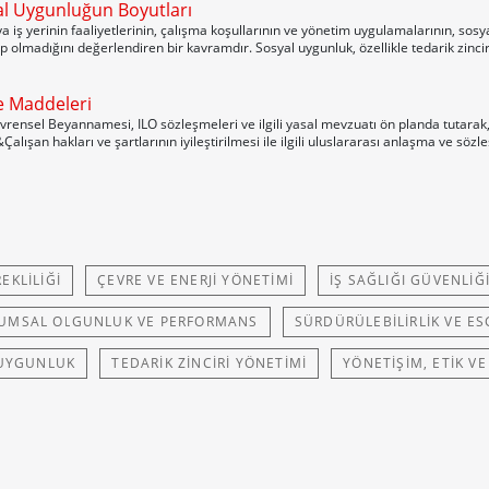
al Uygunluğun Boyutları
a iş yerinin faaliyetlerinin, çalışma koşullarının ve yönetim uygulamalarının, sosy
p olmadığını değerlendiren bir kavramdır. Sosyal uygunluk, özellikle tedarik zinciri 
e Maddeleri
rensel Beyannamesi, ILO sözleşmeleri ve ilgili yasal mevzuatı ön planda tutarak, 
&Çalışan hakları ve şartlarının iyileştirilmesi ile ilgili uluslararası anlaşma ve sö
EKLILIĞI
ÇEVRE VE ENERJI YÖNETIMI
İŞ SAĞLIĞI GÜVENLIĞ
UMSAL OLGUNLUK VE PERFORMANS
SÜRDÜRÜLEBILIRLIK VE ES
 UYGUNLUK
TEDARIK ZINCIRI YÖNETIMI
YÖNETIŞIM, ETIK V