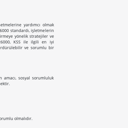
önetmelerine yardımcı olmak
26000 standardı, işletmelerin
irmeye yönelik stratejiler ve
6000, KSS ile ilgili en iyi
ürdürülebilir ve sorumlu bir
ın amacı, sosyal sorumluluk
ktir.
orumlu olmalıdır.