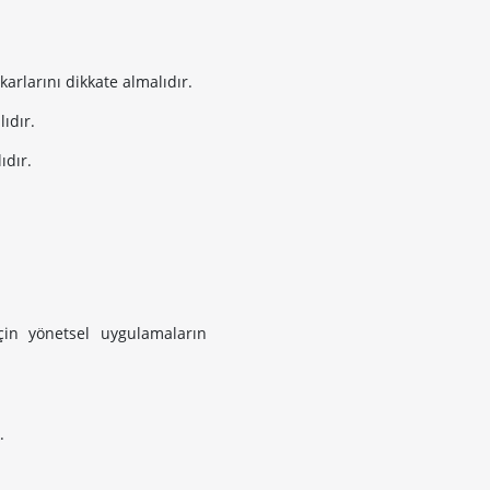
karlarını dikkate almalıdır.
ıdır.
ıdır.
çin yönetsel uygulamaların
.