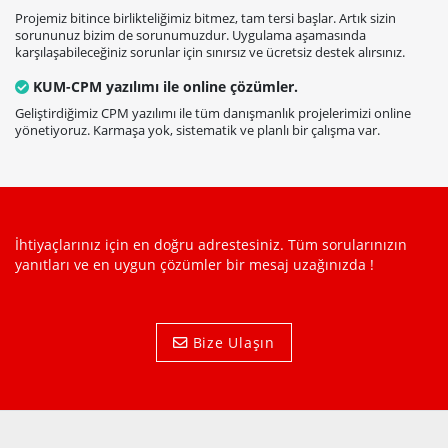
Projemiz bitince birlikteliğimiz bitmez, tam tersi başlar. Artık sizin
sorununuz bizim de sorunumuzdur. Uygulama aşamasında
karşılaşabileceğiniz sorunlar için sınırsız ve ücretsiz destek alırsınız.
KUM-CPM yazılımı ile online çözümler.
Geliştirdiğimiz CPM yazılımı ile tüm danışmanlık projelerimizi online
yönetiyoruz. Karmaşa yok, sistematik ve planlı bir çalışma var.
İhtiyaçlarınız için en doğru adrestesiniz. Tüm sorularınızın
yanıtları ve en uygun çözümler bir mesaj uzağınızda !
Bize Ulaşın